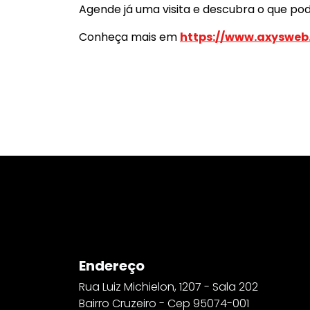
Agende já uma visita e descubra o que p
Conheça mais em
https://www.axysweb
Endereço
Rua Luiz Michielon, 1207 - Sala 202
Bairro Cruzeiro - Cep 95074-001