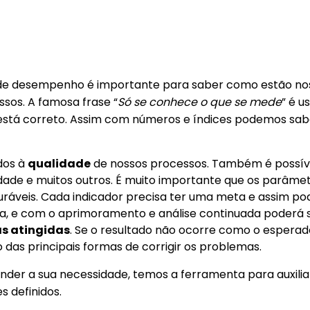
izar indicadores de desempenho no Twitter
s de desempenho é importante para saber como estão no
ssos. A famosa frase “
Só se conhece o que se mede
” é u
stá correto. Assim com números e índices podemos sab
dos à
qualidade
de nossos processos. Também é possív
idade e muitos outros. É muito importante que os parâme
ráveis. Cada indicador precisa ter uma meta e assim po
esa, e com o aprimoramento e análise continuada poderá 
s atingidas
. Se o resultado não ocorre como o esperad
o das principais formas de corrigir os problemas.
nder a sua necessidade, temos a ferramenta para auxilia
 definidos.