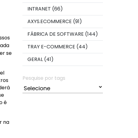
INTRANET (66)
AXYS.ECOMMERCE (91)
FÁBRICA DE SOFTWARE (144)
ssos
sada
TRAY E-COMMERCE (44)
er se
GERAL (41)
el
Pesquise por tags
tros
derá
se
o é
r na