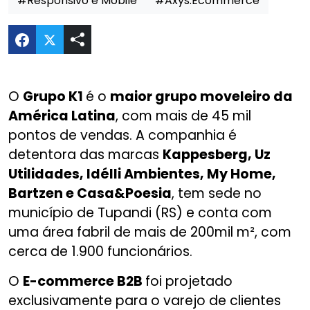
#Responsivo e Mobile
#Axys.Ecommerce
Compartilhar E-commerce B2B – Grupo k1 no Tw
O
Grupo K1
é o
maior grupo moveleiro da
América Latina
, com mais de 45 mil
pontos de vendas. A companhia é
detentora das marcas
Kappesberg, Uz
Utilidades, Idélli Ambientes, My Home,
Bartzen e Casa&Poesia
, tem sede no
município de Tupandi (RS) e conta com
uma área fabril de mais de 200mil m², com
cerca de 1.900 funcionários.
O
E-commerce B2B
foi projetado
exclusivamente para o varejo de clientes