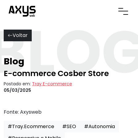
BLO
Abrir
Voltar
Blog
E-commerce Cosber Store
Postado em:
Tray E-commerce
05/03/2025
Fonte:
Axysweb
#Tray.Ecommerce
#SEO
#Autonomia