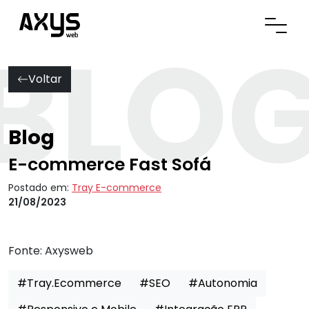
BLO
Abrir
Voltar
Blog
E-commerce Fast Sofá
Postado em:
Tray E-commerce
21/08/2023
Fonte:
Axysweb
#Tray.Ecommerce
#SEO
#Autonomia