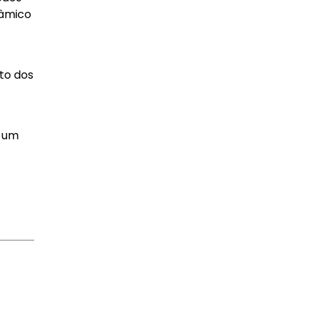
nâmico
to dos
a um