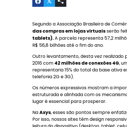
Compartilhar Importância de um e
Segundo a Associação Brasileira de Com
das compras em lojas virtuais
serão fei
tablets).
A parcela representa 57,2 mil
R$ 56,8 bilhões até o fim do ano.
Outro levantamento, desta vez realizado p
2016 com
42 milhões de conexões 4G
, u
representaria 15% do total da base ativa 
telefonia 2G e 3G).
Os números expressivos mostram a import
estruturada e alinhada com os mecanismos
lugar é essencial para prosperar.
Na
Axys
, esses são pontos sempre enfati
Por isso, nossos sites têm design respon
leitura do dispositivo (desktop, tablet, c