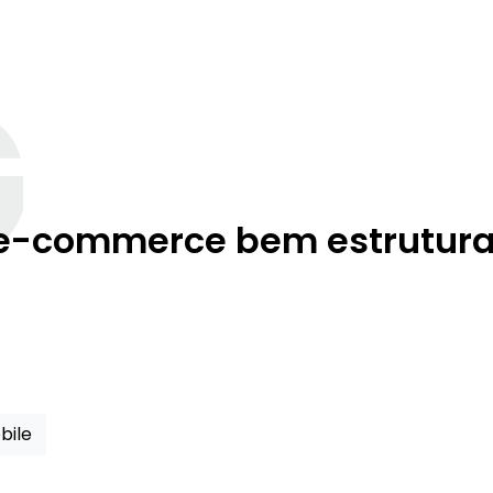
G
 e-commerce bem estrutur
bile