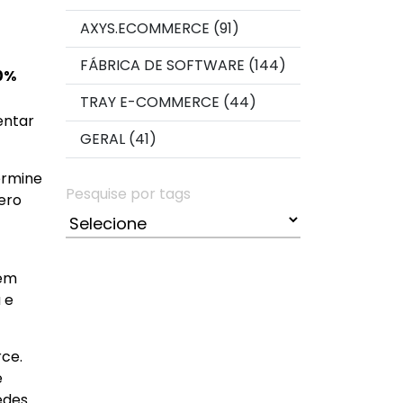
AXYS.ECOMMERCE (91)
FÁBRICA DE SOFTWARE (144)
0%
TRAY E-COMMERCE (44)
entar
GERAL (41)
ermine
Pesquise por tags
ero
bem
 e
rce.
e
edes