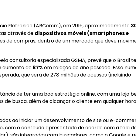
-commerce bem estruturado no Twitter
ércio Eletrônico (ABComm), em 2016, aproximadamente
3
tas através de
dispositivos móveis (smartphones e
hões de compras, dentro de um mercado que deve movim
ela consultoria especializada GSMA, prevê que o Brasil t
m aumento de
87%
em relação ao ano passado. Esse núm
esperada, que será de 278 milhões de acessos (incluindo
ância de ter uma boa estratégia online, com uma loja 
 de busca, além de alcançar o cliente em qualquer hora
zados ao iniciar um desenvolvimento de site ou e-comme
sivo, com o conteúdo apresentado de acordo com a tela d
elular), são integrados com buscadores, como o Google e r