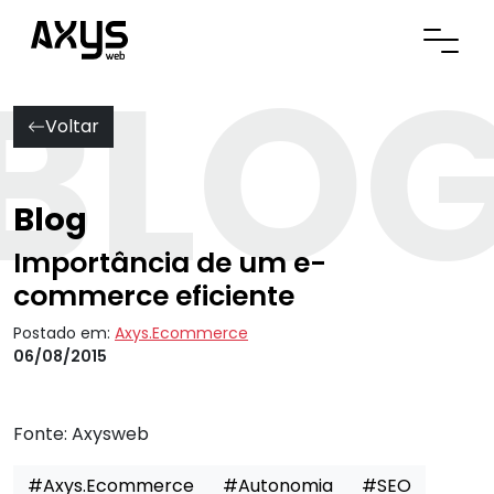
BLO
Abrir
Voltar
Blog
Importância de um e-
commerce eficiente
Postado em:
Axys.Ecommerce
06/08/2015
Fonte:
Axysweb
#Axys.Ecommerce
#Autonomia
#SEO