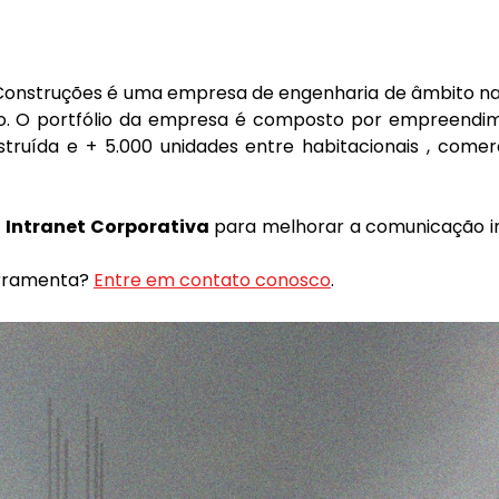
para a MV Construções no Twitter
 Construções é uma empresa de engenharia de âmbito na
o. O portfólio da empresa é composto por empreendi
truída e + 5.000 unidades entre habitacionais , comerc
a
Intranet Corporativa
para melhorar a comunicação i
erramenta?
Entre em contato conosco
.