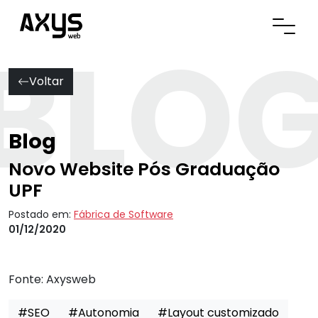
BLO
Abrir
Voltar
Blog
Novo Website Pós Graduação
UPF
Postado em:
Fábrica de Software
01/12/2020
Fonte:
Axysweb
#SEO
#Autonomia
#Layout customizado