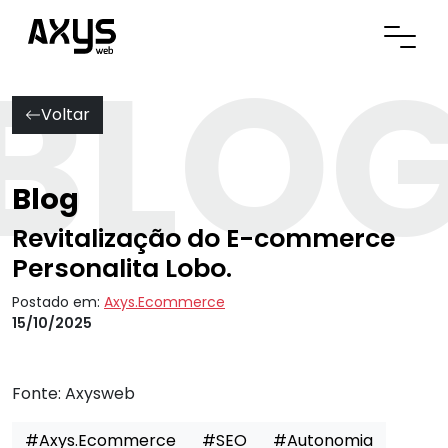
BLO
Abrir
Voltar
Blog
Revitalização do E-commerce
Personalita Lobo.
Postado em:
Axys.Ecommerce
15/10/2025
Fonte:
Axysweb
#Axys.Ecommerce
#SEO
#Autonomia