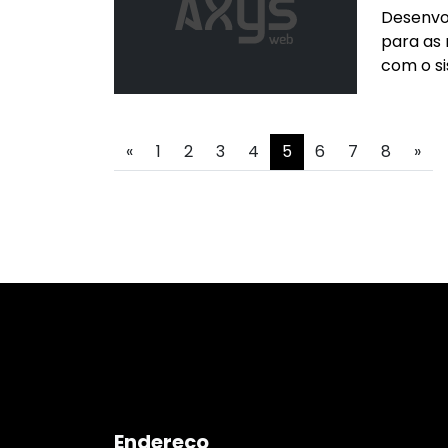
Desenvo
para as
com o si
«
1
2
3
4
5
6
7
8
»
Endereço