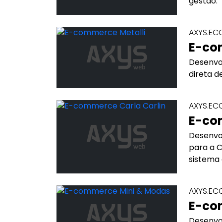
gestão.
AXYS.E
E-co
Desenvo
direta d
AXYS.E
E-co
Desenvo
para a 
sistema 
AXYS.E
E-co
Desenvo