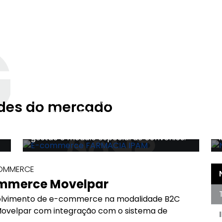
G
AXYS.ECOMMERCE
E-commerce FARMACIA
IPAM
Desenvolvimento de e-commerce na
des do mercado
modalidade B2B para a Farmácia Ipam
com integração com o sistema de
gestão e módulo especial de convênios.
COMMERCE
mmerce Movelpar
lvimento de e-commerce na modalidade B2C
Movelpar com integração com o sistema de