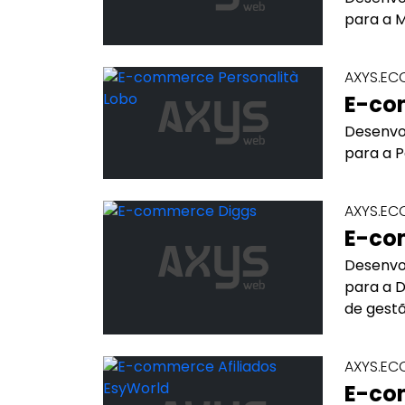
para a M
AXYS.E
E-co
Desenvo
para a P
AXYS.E
E-co
Desenvo
para a 
de gestã
AXYS.E
E-co