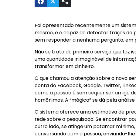
Compartilhar A Internet conhece v
Foi apresentado recentemente um sistem
mesmo, e é capaz de detectar traços da p
sem responder a nenhuma pergunta, em 
Não se trata do primeiro serviço que faz is
uma quantidade inimaginável de informa
transformar em dinheiro.
O que chamou a atenção sobre o novo se
conta do Facebook, Google, Twitter, Linke
como a pessoa é sem sequer ser amigo dela
homônimos. A “mágica” se dá pela análise 
O sistema oferece uma estimativa de pre
rede sobre o pesquisado. Se encontrar pouc
outro lado, se atinge um patamar mínimo,
conversando com a pessoa, enviando-lhe u