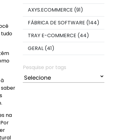
AXYS.ECOMMERCE (91)
FÁBRICA DE SOFTWARE (144)
você
 tudo
TRAY E-COMMERCE (44)
GERAL (41)
etêm
como
Pesquise por tags
 à
e saber
s
.
es na
 Por
er
tural