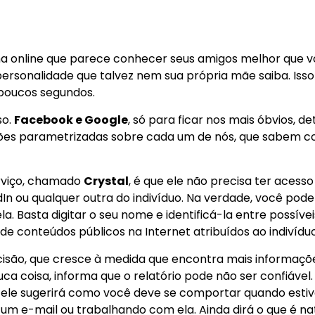
ocê melhor que sua mãe no Twitter
a online que parece conhecer seus amigos melhor que 
ersonalidade que talvez nem sua própria mãe saiba. Isso
poucos segundos.
so.
Facebook e Google
, só para ficar nos mais óbvios, d
ções parametrizadas sobre cada um de nós, que sabem 
rviço, chamado
Crystal
, é que ele não precisa ter acesso
dIn ou qualquer outra do indivíduo. Na verdade, você pod
. Basta digitar o seu nome e identificá-la entre possívei
de conteúdos públicos na Internet atribuídos ao indivíduo
cisão, que cresce à medida que encontra mais informaçõ
a coisa, informa que o relatório pode não ser confiável.
 ele sugerirá como você deve se comportar quando estiv
m e-mail ou trabalhando com ela. Ainda dirá o que é na