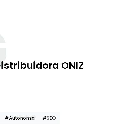
G
stribuidora ONIZ
#Autonomia
#SEO