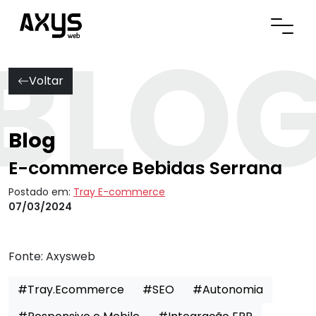
BLO
Abrir
Voltar
Blog
E-commerce Bebidas Serrana
Postado em:
Tray E-commerce
07/03/2024
Fonte:
Axysweb
#Tray.Ecommerce
#SEO
#Autonomia