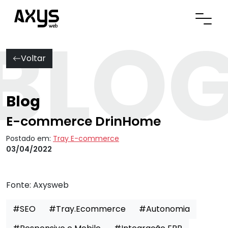
BLO
Abrir
Voltar
Blog
E-commerce DrinHome
Postado em:
Tray E-commerce
03/04/2022
Fonte:
Axysweb
#SEO
#Tray.Ecommerce
#Autonomia