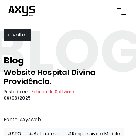
BLO
Abrir
Voltar
Blog
Website Hospital Divina
Providência.
Postado em:
Fábrica de Software
06/06/2025
Fonte:
Axysweb
#SEO
#Autonomia
#Responsivo e Mobile